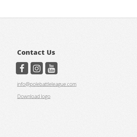
Contact Us
info@polebattleleague.com
Download logo