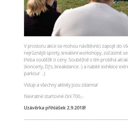
V prostoru akce se mohou návštěvníci zapojit do všech
nejrůznější sporty, kreativní workshopy, zúčastnit 
třeba soutěžit o ceny. Souběžně s tím probíhá atrak
(koncerty, DJ's, breakdance...) a nabité exhibice ex
parkour ...).
Vstup a všechny aktivity jsou zdarma!
Nevratné startovné činí 700,-.
Uzávěrka přihlášek 2.9.2018!
------------------------------------------------------------------------