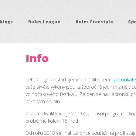
kings
Rules League
Rules Freestyle
Sp
Info
Letošní ligu odstartujeme na oblíbeném
Ladronkafe
vaše skvělé výkony jsou každoročně jedním z nejvíc
volnočasového festivalu. Za den se na Ladronku přij
věkových skupin.
Začátek kvalifikace je v 11:00 a hlavní program = fin
proběhne kolem 18. hod.
Od roku 2018 se i nal Laronce soutěží na profi stag