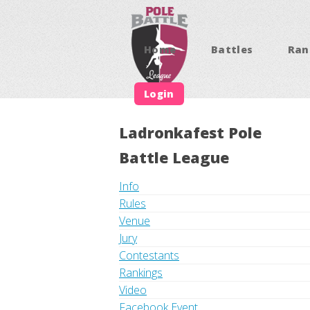
Home
Battles
Ran
Login
Ladronkafest Pole
Battle League
Info
Rules
Venue
Jury
Contestants
Rankings
Video
Facebook Event