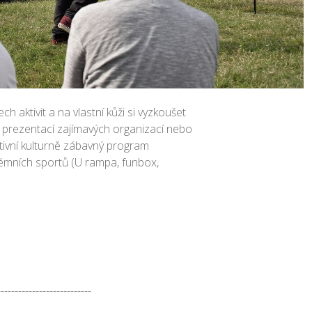
 aktivit a na vlastní kůži si vyzkoušet
se prezentací zajímavých organizací nebo
tivní kulturně zábavný program
trémních sportů (U rampa, funbox,
---------------------------