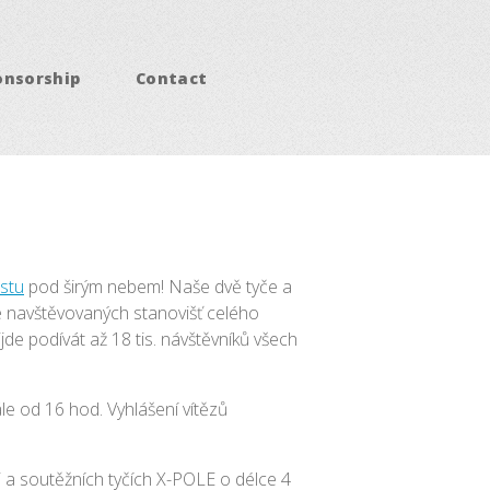
onsorship
Contact
stu
pod širým nebem! Naše dvě tyče a
e navštěvovaných stanovišť celého
de podívát až 18 tis. návštěvníků všech
ále od 16 hod. Vyhlášení vítězů
i a soutěžních tyčích X-POLE o délce 4